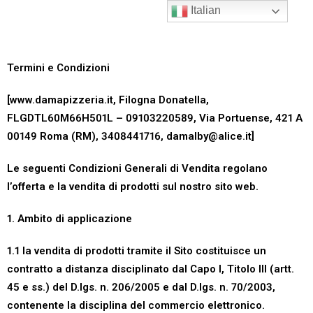
Italian
Termini e Condizioni
[www.damapizzeria.it,
Filogna Donatella
,
FLGDTL60M66H501L – 09103220589
,
Via Portuense, 421 A
00149 Roma (RM)
,
3408441716
,
damalby@alice.it
]
Le seguenti Condizioni Generali di Vendita regolano
l’offerta e la vendita di prodotti sul nostro sito web.
1. Ambito di applicazione
1.1 la vendita di prodotti tramite il Sito costituisce un
contratto a distanza disciplinato dal Capo I, Titolo III (artt.
45 e ss.) del D.lgs. n. 206/2005 e dal D.lgs. n. 70/2003,
contenente la disciplina del commercio elettronico.