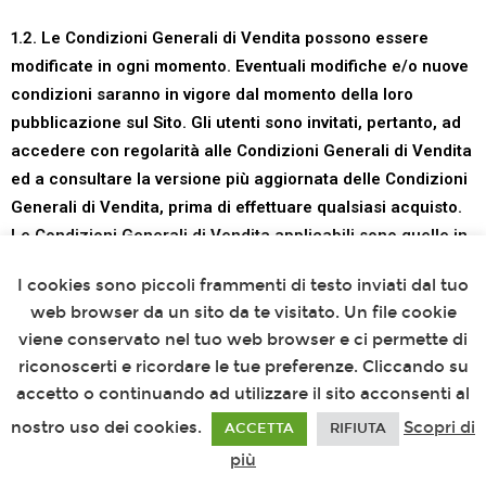
1.2. Le Condizioni Generali di Vendita possono essere
modificate in ogni momento. Eventuali modifiche e/o nuove
condizioni saranno in vigore dal momento della loro
pubblicazione sul Sito. Gli utenti sono invitati, pertanto, ad
accedere con regolarità alle Condizioni Generali di Vendita
ed a consultare la versione più aggiornata delle Condizioni
Generali di Vendita, prima di effettuare qualsiasi acquisto.
Le Condizioni Generali di Vendita applicabili sono quelle in
Questo sito utilizza i cookies
vigore alla data di invio dell’ordine di acquisto.
I cookies sono piccoli frammenti di testo inviati dal tuo
web browser da un sito da te visitato. Un file cookie
1.3. Il Ristoratore offre, sul presente Sito, un sistema di
viene conservato nel tuo web browser e ci permette di
prenotazione tavoli e di vendita di prodotti, svolgendo la
riconoscerti e ricordare le tue preferenze. Cliccando su
propria attività di commercio elettronico nei confronti di
accetto o continuando ad utilizzare il sito acconsenti al
utenti finali consumatori, ovverosia di qualsiasi persona
fisica che agisca sul Sito con finalità non riferibili alla
nostro uso dei cookies.
Scopri di
ACCETTA
RIFIUTA
propria attività commerciale, imprenditoriale o
più
professionale, eventualmente svolta.