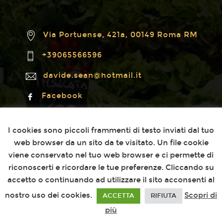
Via Portuense, 421a, 00149 Roma RM
+39065566596
davide.sean@hotmail.it
Facebook
Instagram
Questo sito utilizza i cookies
I cookies sono piccoli frammenti di testo inviati dal tuo
web browser da un sito da te visitato. Un file cookie
viene conservato nel tuo web browser e ci permette di
riconoscerti e ricordare le tue preferenze. Cliccando su
09:00 - 17:00
Lunedì
accetto o continuando ad utilizzare il sito acconsenti al
09:00 - 17:00
Martedì
nostro uso dei cookies.
Scopri di
ACCETTA
RIFIUTA
09:00 - 17:00
più
Mercoledì